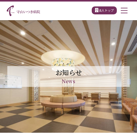
Skip
法人トップ
Men
to
content
お知らせ
News