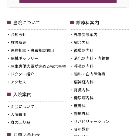
当院について
診療科案内
お知らせ
外来受診案内
施設概要
総合内科
医療相談・患者相談窓口
循環器内科
病棟ギャラリー
消化器内科・内視鏡
厚生労働大臣が定める掲示事項
呼吸器内科
ドクター紹介
眼科・白内障治療
アクセス
脳神経内科
腎臓内科
入院案内
糖尿病内科
皮膚科
面会について
整形外科
入院費用
リハビリテーション
身の回り品
骨粗鬆症
お問い合わせ